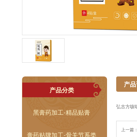
产品
产品分类
弘古方咳
黑膏药加工-精品贴膏
上一篇
膏药贴牌加工-骨关节系类