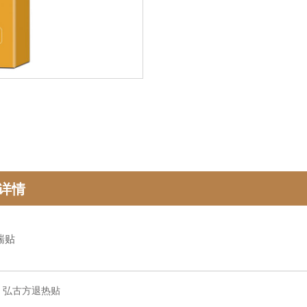
详情
喘贴
：
弘古方退热贴